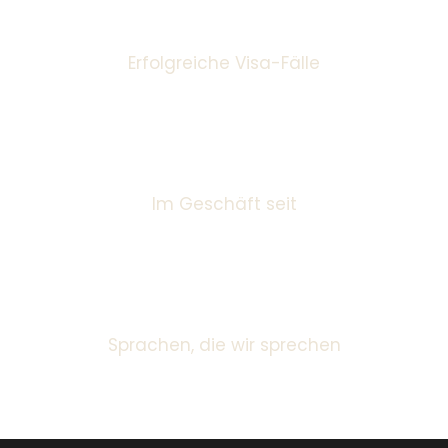
Erfolgreiche Visa-Fälle
2024
Im Geschäft seit
0
Sprachen, die wir sprechen