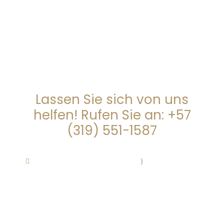
SUCHEN SIE JEMANDEN, DER
IHNEN HILFT?
Lassen Sie sich von uns
helfen! Rufen Sie an: +57
(319) 551-1587
autarchy@autarchy.co
·
Mo – Fr 08:30-
18:00