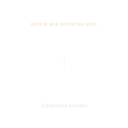
WORIN WIR EXPERTEN SIND
Warum wählen
Kunden uns?
0
+
Zufriedene Kunden
0
%