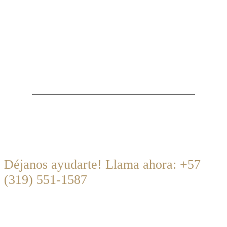
BUSCAS A ALGUIEN QUE TE
AYUDE?
Déjanos ayudarte! Llama ahora: +57
(319) 551-1587
autarchy@autarchy.co
·
Lunes a viernes de 08:30 a 18:00