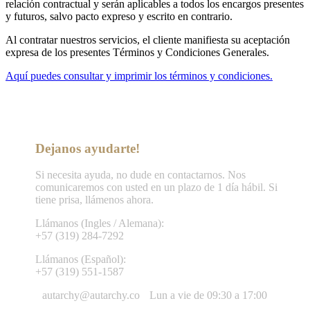
relación contractual y serán aplicables a todos los encargos presentes
y futuros, salvo pacto expreso y escrito en contrario.
Al contratar nuestros servicios, el cliente manifiesta su aceptación
expresa de los presentes Términos y Condiciones Generales.
Aquí puedes consultar y imprimir los términos y condiciones.
Dejanos ayudarte!
Si necesita ayuda, no dude en contactarnos. Nos
comunicaremos con usted en un plazo de 1 día hábil. Si
tiene prisa, llámenos ahora.
Llámanos (Ingles / Alemana):
+57 (319) 284-7292
Llámanos (Español):
+57 (319) 551-1587
autarchy@autarchy.co
Lun a vie de 09:30 a 17:00