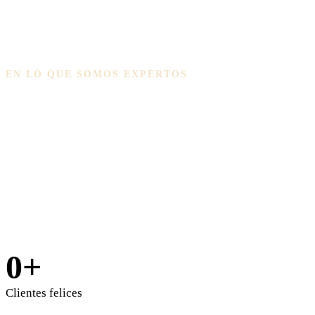
EN LO QUE SOMOS EXPERTOS
Por qué los clientes nos
eligen?
0
+
Clientes felices